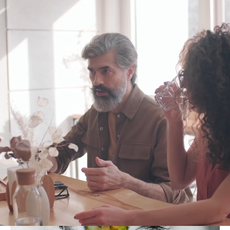
Starte karrieren din
hos oss ⤵