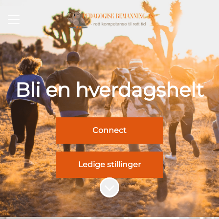
KARRIEREMENY
Del siden
Bli en hverdagshelt
Connect
Ledige stillinger
Bla til innholdet